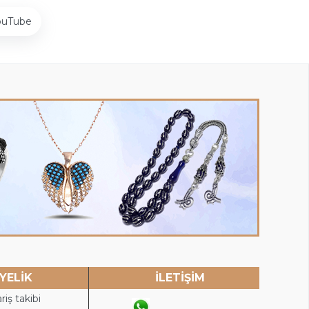
ouTube
YELİK
İLETİŞİM
riş takibi