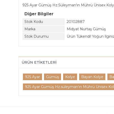
925 Ayar Gümüş Hz.Süleyman'ın Mührü Ünisex Kol
Diğer Bilgiler
Stok Kodu
20102887
Marka
Midyat Nurtaş Gümüş
Stok Durumu
Ürün Tükendi! Yoğun İlginiz 
ÜRÜN ETIKETLERI
925 Ayar
Gümüş
Kolye
Bayan Kolye
Ba
925 Ayar Gümüş Hz.süleyman'ın Mührü Ünisex Ko