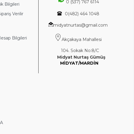
0 (537) 767 6114
k Bilgileri
ipariş Verilir
0(4
82) 464 1048
midyatnurtas@gmail.com
sap Bilgileri
Akçakaya Mahallesi
104. Sokak No:8/C
Midyat Nurtaş Gümüş
MİDYAT/MARDİN
DA