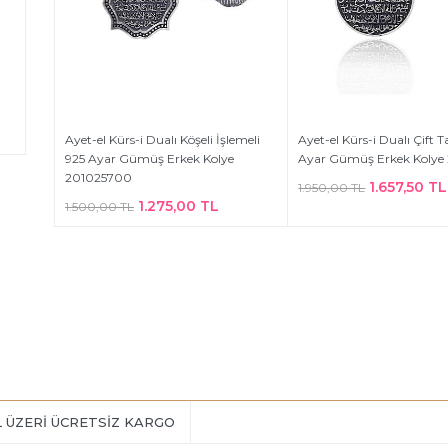
Ayet-el Kürs-i Dualı Köşeli İşlemeli
Ayet-el Kürs-i Dualı Çift T
925 Ayar Gümüş Erkek Kolye
Ayar Gümüş Erkek Kolye
201025700
1.657,50 TL
1.950,00 TL
1.275,00 TL
1.500,00 TL
L ÜZERİ ÜCRETSİZ KARGO