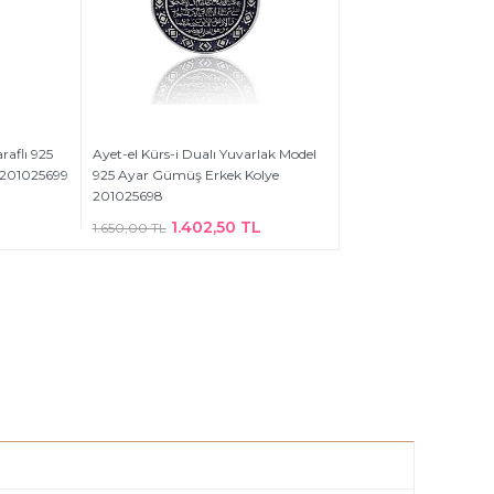
araflı 925
Ayet-el Kürs-i Dualı Yuvarlak Model
 201025699
925 Ayar Gümüş Erkek Kolye
201025698
1.402,50 TL
1.650,00 TL