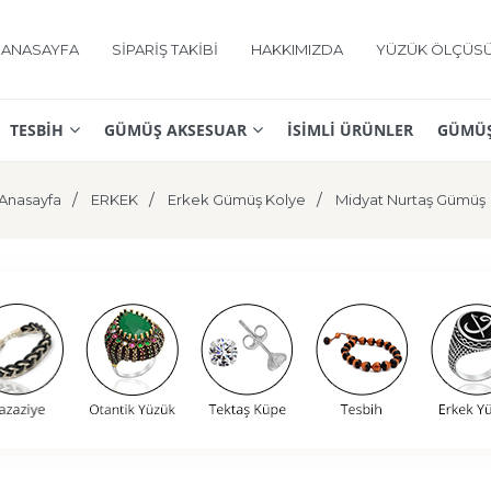
ANASAYFA
SİPARİŞ TAKİBİ
HAKKIMIZDA
YÜZÜK ÖLÇÜS
TESBİH
GÜMÜŞ AKSESUAR
İSİMLİ ÜRÜNLER
GÜMÜŞ
Anasayfa
ERKEK
Erkek Gümüş Kolye
Midyat Nurtaş Gümüş