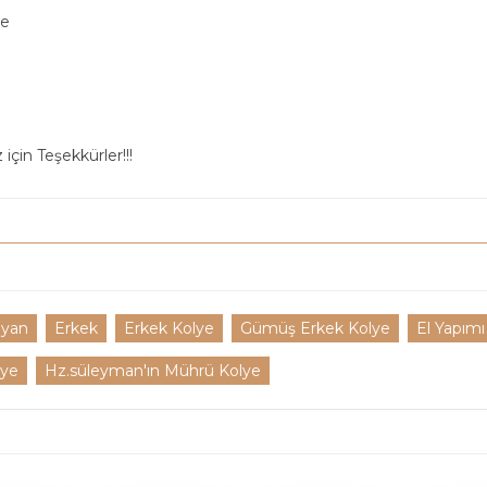
ye
için Teşekkürler!!!
yan
Erkek
Erkek Kolye
Gümüş Erkek Kolye
El Yapım
lye
Hz.süleyman'ın Mührü Kolye