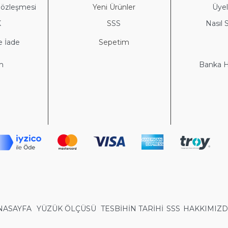
Sözleşmesi
Yeni Ürünler
Üyeli
K
S
SS
Nasıl S
e İade
Sepetim
im
Banka He
NASAYFA
YÜZÜK ÖLÇÜSÜ
TESBİHİN TARİHİ
SSS
HAKKIMIZ