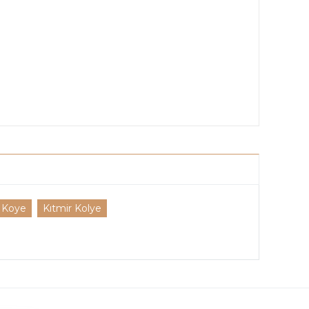
ı Koye
Kıtmir Kolye