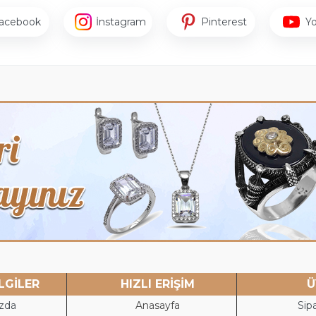
acebook
İnstagram
Pinterest
Y
LGİLER
HIZLI ERİŞİM
Ü
zda
Anasayfa
Sipa