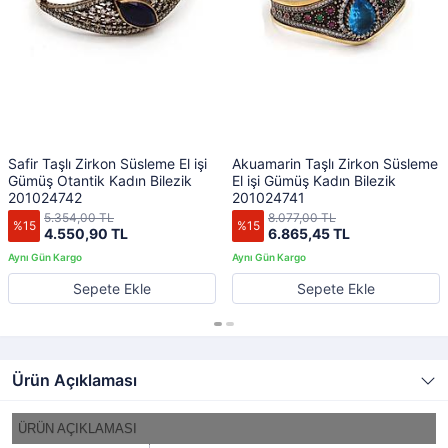
Safir Taşlı Zirkon Süsleme El işi
Akuamarin Taşlı Zirkon Süsleme
Gümüş Otantik Kadın Bilezik
El işi Gümüş Kadın Bilezik
201024742
201024741
5.354,00 TL
8.077,00 TL
%15
%15
4.550,90 TL
6.865,45 TL
Sepete Ekle
Sepete Ekle
Ürün Açıklaması
ÜRÜN AÇIKLAMASI