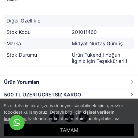
Diğer Özellikler
Stok Kodu
201011460
Marka
Midyat Nurtaş Gümüş
Stok Durumu
Ürün Tükendi! Yoğun
İlginiz için Teşekkürler!!!
Ürün Yorumları
500 TL ÜZERİ ÜCRETSİZ KARGO
Size daha iyi bir alışveriş deneyimi sunabilmek için, çerezler
(cookies) kullanıyoruz. Detaylı bilgi için
kişisel verilerin
korunması
hakkında aydınlatma metnini inceleyebilirsiniz.
TAMAM
®
PlatinMarket
E-Ticaret Sistemi
İle Hazırlanmıştır.