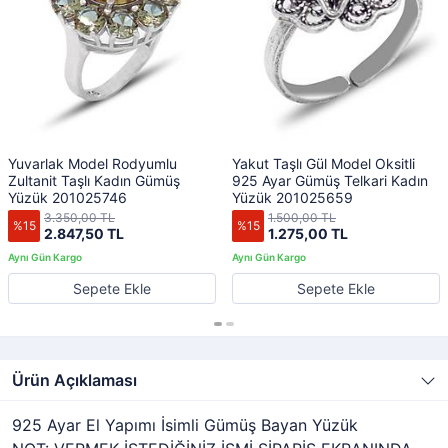
Yuvarlak Model Rodyumlu
Yakut Taşlı Gül Model Oksitli
Zultanit Taşlı Kadın Gümüş
925 Ayar Gümüş Telkari Kadın
Yüzük 201025746
Yüzük 201025659
3.350,00 TL
1.500,00 TL
%15
%15
2.847,50 TL
1.275,00 TL
Sepete Ekle
Sepete Ekle
Ürün Açıklaması
925 Ayar El Yapımı İsimli Gümüş Bayan Yüzük