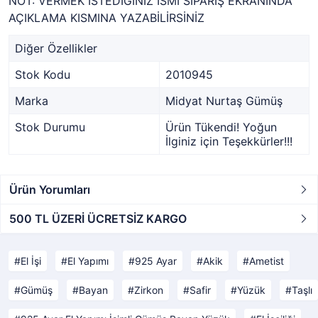
NOT: VERMEK İSTEDİĞİNİZ İSMİ SİPARİŞ EKRANINDA
AÇIKLAMA KISMINA YAZABİLİRSİNİZ
Diğer Özellikler
Stok Kodu
2010945
Marka
Midyat Nurtaş Gümüş
Stok Durumu
Ürün Tükendi! Yoğun
İlginiz için Teşekkürler!!!
Ürün Yorumları
500 TL ÜZERİ ÜCRETSİZ KARGO
El İşi
El Yapımı
925 Ayar
Akik
Ametist
Gümüş
Bayan
Zirkon
Safir
Yüzük
Taşlı