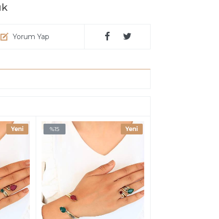
ük
Yorum Yap
%15