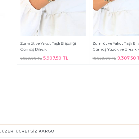
Zumrüt ve Yakut Taşlı El işçiliği
Zumrüt ve Yakut Taşlı El iş
Gümüş Bilezik
Gümüş Yüzük ve Bilezik 
5.907,50 TL
9.307,50 
6.950,00 TL
10.950,00 TL
L ÜZERİ ÜCRETSİZ KARGO