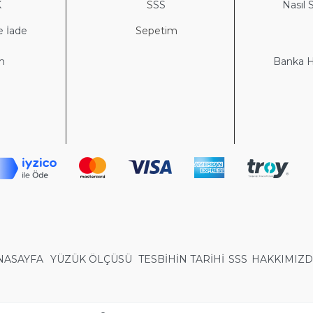
K
S
SS
Nasıl S
e İade
Sepetim
im
Banka He
NASAYFA
YÜZÜK ÖLÇÜSÜ
TESBİHİN TARİHİ
SSS
HAKKIMIZ