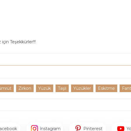
için Teşekkürler!!!
ümrüt
Zirkon
Yüzük
Taşlı
Yüzükler
Eskitme
Fant
acebook
İnstagram
Pinterest
Y