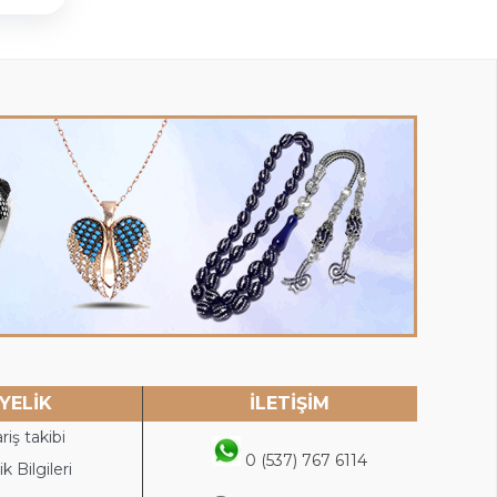
YELİK
İLETİŞİM
riş takibi
0 (537) 767 6114
k Bilgileri