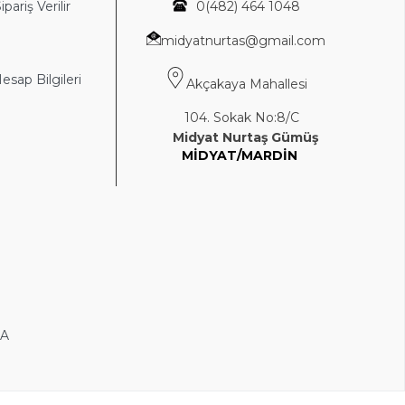
ipariş Verilir
0(4
82) 464 1048
midyatnurtas@gmail.com
sap Bilgileri
Akçakaya Mahallesi
104. Sokak No:8/C
Midyat Nurtaş Gümüş
MİDYAT/MARDİN
DA