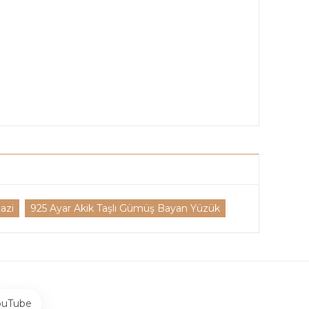
azi
925 Ayar Akik Taşlı Gümüş Bayan Yüzük
ouTube