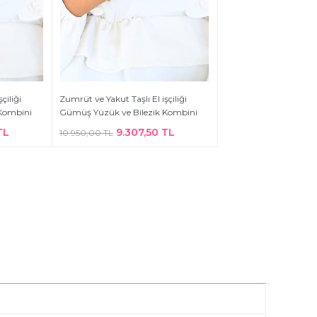
çiliği
Zumrüt ve Yakut Taşlı El işçiliği
Kombini
Gümüş Yüzük ve Bilezik Kombini
TL
9.307,50 TL
10.950,00 TL