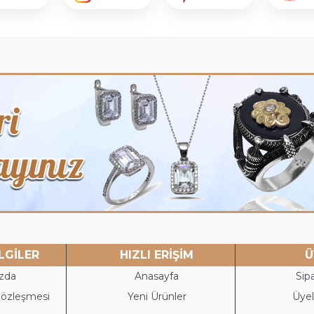
LGİLER
HIZLI ERİŞİM
Ü
zda
Anasayfa
Sipa
Sözleşmesi
Yeni Ürünler
Üyeli