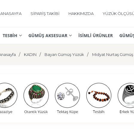
ANASAYFA
SİPARİŞ TAKİBİ
HAKKIMIZDA
YÜZÜK ÖLÇÜS
TESBİH
GÜMÜŞ AKSESUAR
İSİMLİ ÜRÜNLER
GÜMÜŞ
Anasayfa
KADIN
Bayan Gümüş Yüzük
Midyat Nurtaş Gümüş