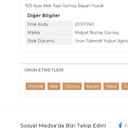
925 Ayar Akik Taşlı Gümüş Bayan Yüzük
Diğer Bilgiler
Stok Kodu
20101740
Marka
Midyat Nurtaş Gümüş
Stok Durumu
Ürün Tükendi! Yoğun İlginiz 
ÜRÜN ETIKETLERI
Otantik
Akik
Gümüş
Bayan
Yakut
Z
Sosyal Medya'da Bizi Takip Edin!
F