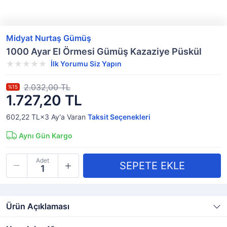
Midyat Nurtaş Gümüş
1000 Ayar El Örmesi Gümüş Kazaziye Püskül
İlk Yorumu Siz Yapın
2.032,00 TL
%15
1.727,20 TL
602,22 TL×3
Ay'a Varan
Taksit Seçenekleri
Aynı Gün Kargo
Adet
Ürün Açıklaması