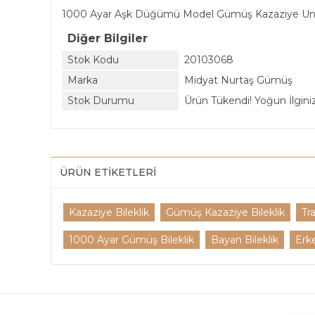
1000 Ayar Aşk Düğümü Model Gümüş Kazaziye Unis
Diğer Bilgiler
Stok Kodu
20103068
Marka
Midyat Nurtaş Gümüş
Stok Durumu
Ürün Tükendi! Yoğun İlginiz 
ÜRÜN ETIKETLERI
Kazaziye Bileklik
Gümüş Kazaziye Bileklik
Tr
1000 Ayar Gümüş Bileklik
Bayan Bileklik
Erke