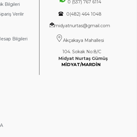
0 (537) 767 6114
k Bilgileri
ipariş Verilir
0(4
82) 464 1048
midyatnurtas@gmail.com
sap Bilgileri
Akçakaya Mahallesi
104. Sokak No:8/C
Midyat Nurtaş Gümüş
MİDYAT/MARDİN
DA