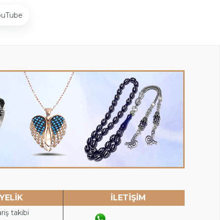
ouTube
YELİK
İLETİŞİM
riş takibi