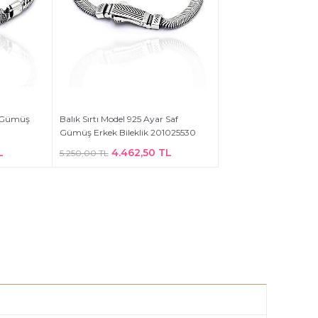
f Gümüş
Balık Sırtı Model 925 Ayar Saf
Gümüş Erkek Bileklik 201025530
L
4.462,50 TL
5.250,00 TL