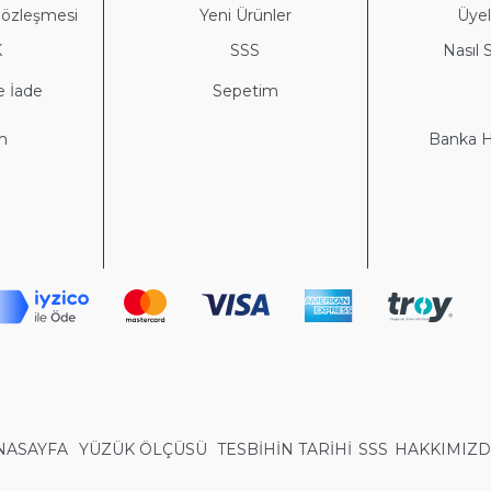
Sözleşmesi
Yeni Ürünler
Üyeli
K
S
SS
Nasıl S
e İade
Sepetim
im
Banka He
NASAYFA
YÜZÜK ÖLÇÜSÜ
TESBİHİN TARİHİ
SSS
HAKKIMIZ