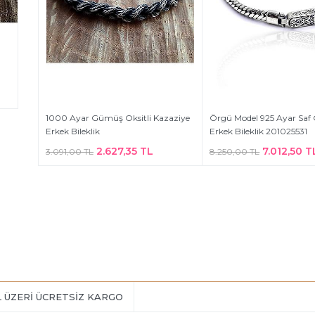
1000 Ayar Gümüş Oksitli Kazaziye
Örgü Model 925 Ayar Sa
Erkek Bileklik
Erkek Bileklik 201025531
2.627,35 TL
7.012,50 T
3.091,00 TL
8.250,00 TL
L ÜZERİ ÜCRETSİZ KARGO