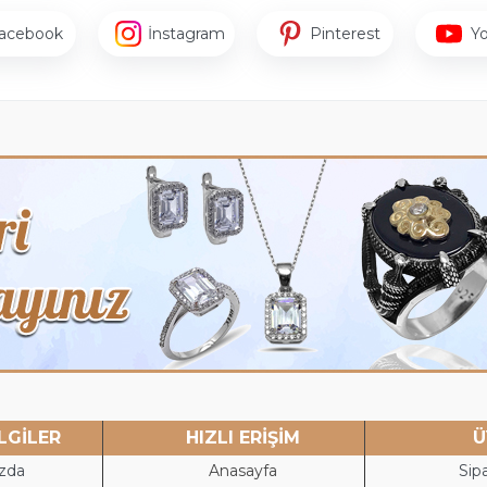
acebook
İnstagram
Pinterest
Y
LGİLER
HIZLI ERİŞİM
Ü
zda
Anasayfa
Sipa