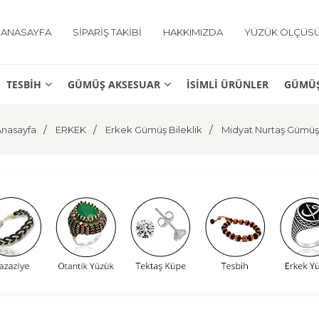
ANASAYFA
SİPARİŞ TAKİBİ
HAKKIMIZDA
YÜZÜK ÖLÇÜS
TESBİH
GÜMÜŞ AKSESUAR
İSİMLİ ÜRÜNLER
GÜMÜŞ
nasayfa
ERKEK
Erkek Gümüş Bileklik
Midyat Nurtaş Gümüş