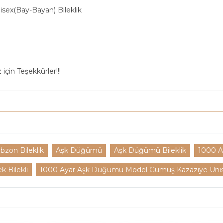
ex(Bay-Bayan) Bileklik
için Teşekkürler!!!
abzon Bileklik
Aşk Düğümü
Aşk Düğümü Bileklik
1000 
k Bilekli
1000 Ayar Aşk Düğümü Model Gümüş Kazaziye Unisex