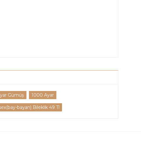
Ayar Gümüş
1000 Ayar
(bay-bayan) Bileklik 49 Tl