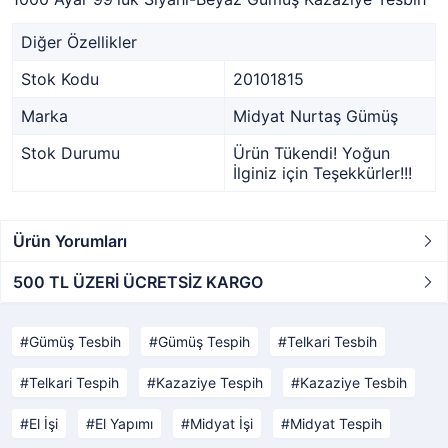
Diğer Özellikler
Stok Kodu
20101815
Marka
Midyat Nurtaş Gümüş
Stok Durumu
Ürün Tükendi! Yoğun
İlginiz için Teşekkürler!!!
Ürün Yorumları
500 TL ÜZERİ ÜCRETSİZ KARGO
Gümüş Tesbih
Gümüş Tespih
Telkari Tesbih
Telkari Tespih
Kazaziye Tespih
Kazaziye Tesbih
El İşi
El Yapımı
Midyat İşi
Midyat Tespih