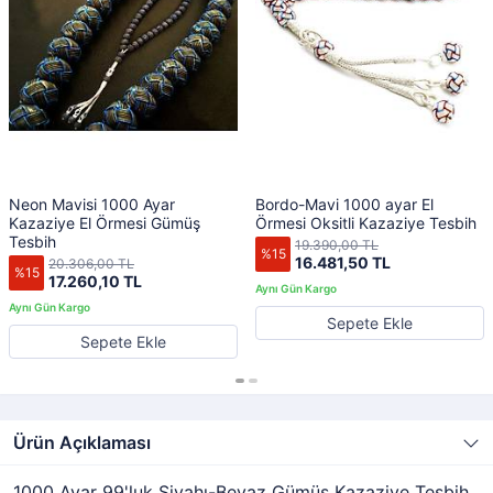
Neon Mavisi 1000 Ayar
Bordo-Mavi 1000 ayar El
Kazaziye El Örmesi Gümüş
Örmesi Oksitli Kazaziye Tesbih
Tesbih
19.390,00 TL
%15
16.481,50 TL
20.306,00 TL
%15
17.260,10 TL
Sepete Ekle
Sepete Ekle
Ürün Açıklaması
1000 Ayar 99'luk Siyahı-Beyaz Gümüş Kazaziye Tesbih